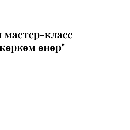
н мастер-класс
 көркөм өнөр"