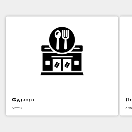
Фудкорт
Де
3 этаж
3 э