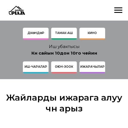
ДҮКӨНДӨР
ТАМАК-АШ
КИНО
Иш убактысы
Күн сайын 10дон 10го чейин
ИШ-ЧАРАЛАР
ОЮН-ЗООК
ИЖАРАЧЫЛАР
Жайларды ижарага алуу
үчүн арыз