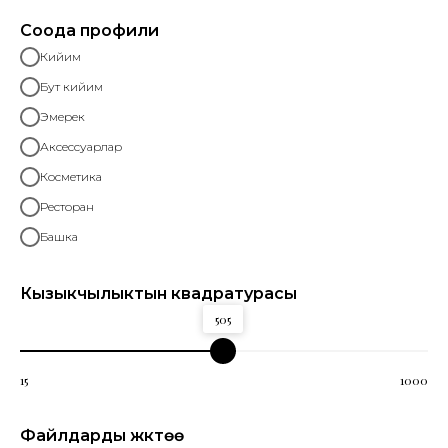
Соода профили
Кийим
Бут кийим
Эмерек
Аксессуарлар
Косметика
Ресторан
Башка
Кызыкчылыктын квадратурасы
505
15
1000
Файлдарды жүктөө