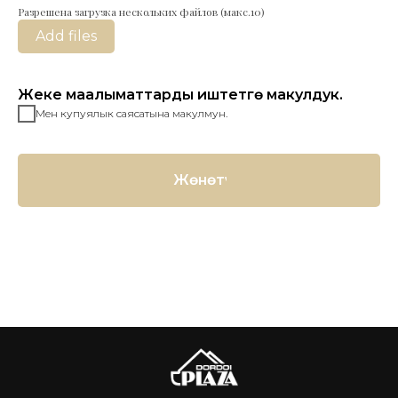
Разрешена загрузка нескольких файлов (макс.10)
Add files
Жеке маалыматтарды иштетүүгө макулдук.
Мен купуялык саясатына макулмун.
Жөнөтүү